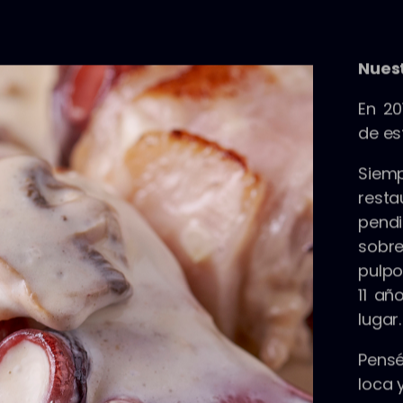
Nuest
En 2
de es
Siem
rest
pendi
sobr
pulpo
11 añ
lugar.
Pensé
loca 