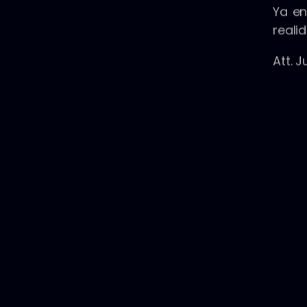
Ya en
realid
Att. J