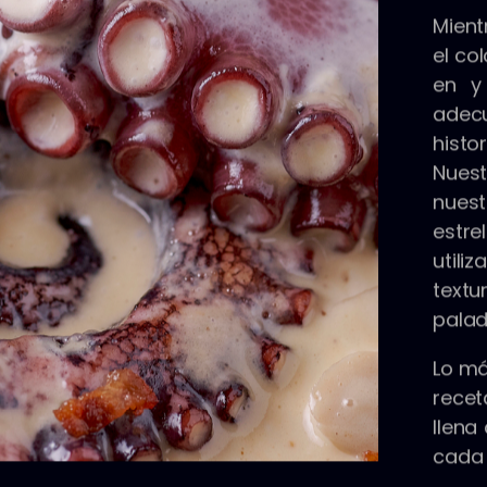
Mient
el co
en y
adec
histo
Nuest
nues
estr
utili
textu
palad
Lo má
recet
llena
cada 